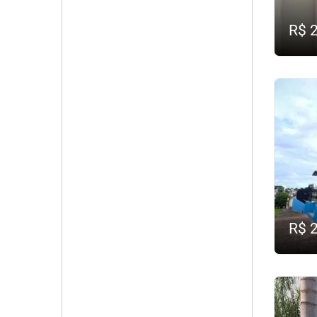
R$ 
R$ 