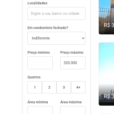
Localidades
R$ 
Em condomínio fechado?
Preço mínimo
Preço máximo
Quartos
1
2
3
4+
R$ 
Área mínima
Área máxima