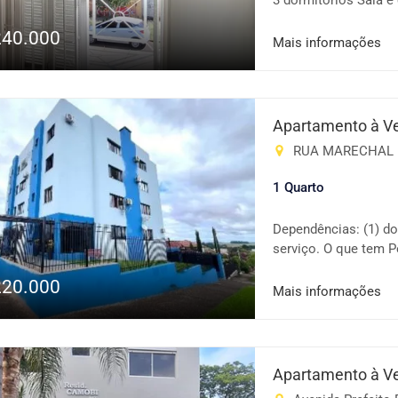
3 dormitórios Sala e
Vaga de garagem 🎉S
240.000
e vista privilegiada 
Mais informações
serviços e tudo que 
morar ou investir! 
sua visita!
Apartamento à V
RUA MARECHAL FLOR
1 Quarto
Dependências: (1) dor
serviço. O que tem P
Lotérica, Escola 1º G
220.000
Hospital, Igreja Cató
Mais informações
Panificadora, Praça/P
Pet Shop, . Consulte
imóvel anunciado. Va
Apartamento à V