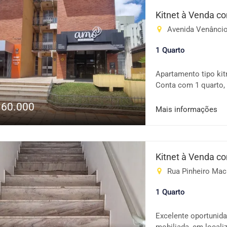
comércio em geral. 
Kitnet à Venda c
dia e excelente loca
Avenida Venâncio 
informações e agende
1 Quarto
Apartamento tipo kit
Conta com 1 quarto, 
comércios, serviços 
160.000
Destaques: Ambiente
Mais informações
boa iluminação natur
ou investir 💰 Ótimo
pessoalmente esta o
informações!
Kitnet à Venda c
Rua Pinheiro Mach
1 Quarto
Excelente oportunida