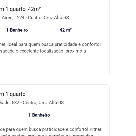
💼 Perfeito para quem busca comodidade no dia a
om 1 quarto, 42m²
lização! 📲 Entre em contato para mais
Aires, 1224 - Centro, Cruz Alta-RS
 sua visita! Seu novo endereço pode ser aqui!
1 Banheiro
42 m²
net, ideal para quem busca praticidade e conforto!
sacada e excelente localização, próximo a
e tudo o que você precisa no dia a dia. ✨
 funcional e bem distribuído Sacada arejada com
al Local seguro e de fácil acesso Ideal para morar
 custo-benefício! Agende uma visita e conheça
portunidade. 📞 Entre em contato para mais
om 1 quarto
ado, 532 - Centro, Cruz Alta-RS
1 Banheiro
de para quem busca praticidade e conforto! Kitnet