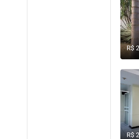
R$ 
R$ 