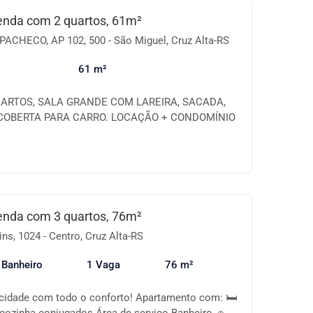
sso a tudo. Perfeito tanto para morar quanto para
enda com 2 quartos, 61m²
 contato e agende sua visita. Essa é a
CHECO, AP 102, 500 - São Miguel, Cruz Alta-RS
cê estava esperando!
61 m²
ARTOS, SALA GRANDE COM LAREIRA, SACADA,
 COBERTA PARA CARRO. LOCAÇÃO + CONDOMÍNIO
LOR DO CONDOMÍNIO É VARIÁVEL. ÁGUA E LUZ
 R$ 250.000,00
enda com 3 quartos, 76m²
ns, 1024 - Centro, Cruz Alta-RS
 Banheiro
1 Vaga
76 m²
cidade com todo o conforto! Apartamento com: 🛏