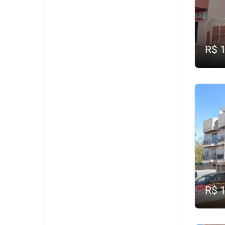
R$ 
R$ 