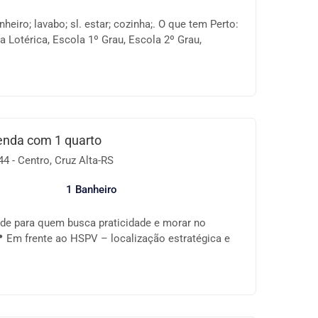
heiro; lavabo; sl. estar; cozinha;. O que tem Perto:
 Lotérica, Escola 1º Grau, Escola 2º Grau,
Feiras, Hospital, Igreja Católica, Igreja Evangélica,
ercado, Panificadora, Praça/Parque, Posto de
, Sorveteria, Pet Shop, . Observações: Consulte-nos
ade e as informações do imóvel anunciado. Valores
.
enda com 1 quarto
4 - Centro, Cruz Alta-RS
1 Banheiro
ade para quem busca praticidade e morar no
 Em frente ao HSPV – localização estratégica e
ra profissionais da saúde, estudantes ou quem
 tudo. 🔑 Características do imóvel: ✔️ 1 quarto ✔️
ugadas ✔️ Área de serviço ✔️ Ambientes bem
 ventilação e iluminação natural 📌 Região central,
ercados, farmácias, bancos, transporte e