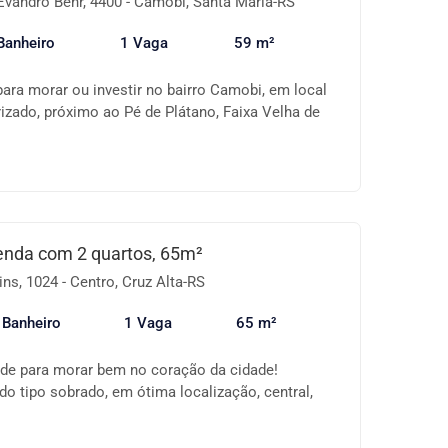
Evandro Behr, 4400 - Camobi, Santa Maria-RS
Banheiro
1 Vaga
59 m²
ara morar ou investir no bairro Camobi, em local
rizado, próximo ao Pé de Plátano, Faixa Velha de
esso a comércios, serviços e transporte. ✨
partamento: 1 dormitório Sala ampla, bem
rea de serviço Sacada 3º andar Possui alguma
cadeiras, geladeira, balcão pia, botijão de gás,
iro, cama solteiro com colchão, cômoda. 🏢
 Salão de festas Jardim Pracinha Churrasqueiras
enda com 2 quartos, 65m²
to 📍 Localização privilegiada, ideal para quem
ns, 1024 - Centro, Cruz Alta-RS
rança e qualidade de vida. 💎 Excelente
 das regiões mais procuradas de Camobi! 📞
 Banheiro
1 Vaga
65 m²
a mais informações e agende sua visita.
ade para morar bem no coração da cidade!
 tipo sobrado, em ótima localização, central,
omércios, escolas e serviços. ✅ 2 dormitórios ✅
gradas ✅ Banheiro social ✅ Vaga de garagem