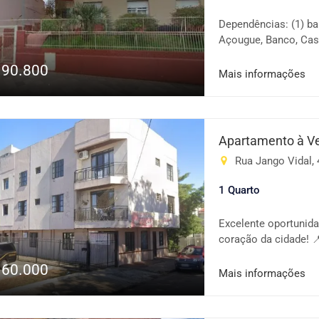
Dependências: (1) ban
Açougue, Banco, Casa
Faculdade, Farmácia, 
190.800
Lanchonete, Lojas, M
Mais informações
Gasolina, Pré-escola
sobre a disponibilid
sujeitos a alteração.
Apartamento à V
Rua Jango Vidal, 4
1 Quarto
Excelente oportunid
coração da cidade! 
valorizada, ideal pa
160.000
deseja estar perto de
Mais informações
Sala e cozinha conj
distribuídos ✔️ Ótima
com fácil acesso a m