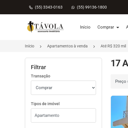
(55) 3343-0163
(55) 99136-1800
Página inicial
Início
Comprar
Início
Apartamentos à venda
Até R$ 320 mil
17 A
Filtrar
Transação
Ordenar 
Tipos de imóvel