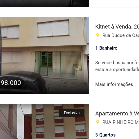
coberta ✅ Condomíni
praticidade, conforto
Interfone Portão elet
Kitnet à Venda, 
Rua Duque de Caxi
1 Banheiro
Se você busca confor
esta é a oportunidade
nobre da capital, ofe
198.000
tudo que você precis
Mais informações
distribuído - Ambien
conveniência - Local
transporte e pontos 
ou investir em uma r
Apartamento à V
Exclusivo
informações e agend
RUA PINHEIRO MAC
3 Quartos