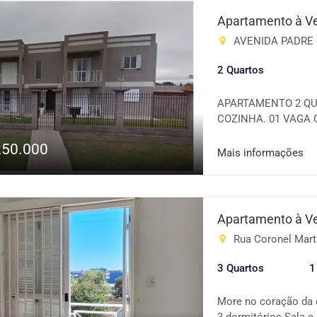
conforto e fácil ace
Apartamento à V
investir! 📞 Entre em
AVENIDA PADRE PA
oportunidade que vo
2 Quartos
APARTAMENTO 2 QU
COZINHA. 01 VAGA
+ IPTU OBS.: O VA
250.000
INDIVIDUAIS VENDA:
Mais informações
Apartamento à V
Rua Coronel Marti
3 Quartos
1
More no coração da 