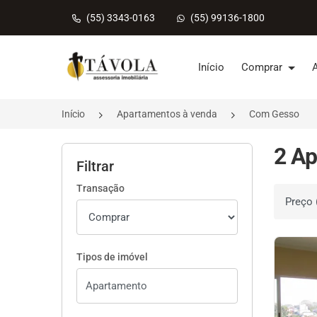
(55) 3343-0163
(55) 99136-1800
Página inicial
Início
Comprar
Início
Apartamentos à venda
Com Gesso
2 A
Filtrar
Transação
Ordenar 
Tipos de imóvel