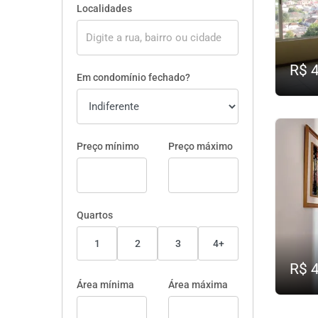
Localidades
R$ 
Em condomínio fechado?
Preço mínimo
Preço máximo
Quartos
1
2
3
4+
R$ 
Área mínima
Área máxima