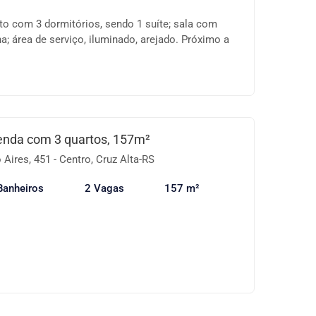
o com 3 dormitórios, sendo 1 suíte; sala com
a; área de serviço, iluminado, arejado. Próximo a
ospital, padaria, sorveteria. Consulte-nos sobre
lores sujeitos a alteração.
enda com 3 quartos, 157m²
Aires, 451 - Centro, Cruz Alta-RS
Banheiros
2 Vagas
157 m²