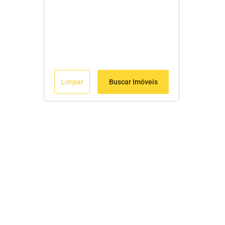
Limpar
Buscar Imóveis
Edite seu links
Início