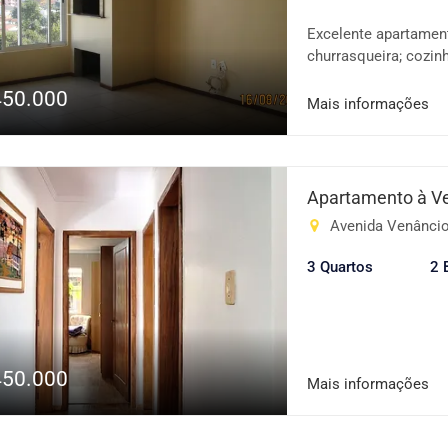
Excelente apartament
churrasqueira; cozinh
lotérica, farmácia, h
450.000
mais informações. Va
Mais informações
Apartamento à V
Avenida Venâncio 
3 Quartos
2 
450.000
Mais informações