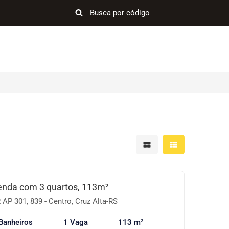
Mostrar resultados em 
Mostrar resultad
enda com 3 quartos, 113m²
P 301, 839 - Centro, Cruz Alta-RS
Banheiros
1 Vaga
113 m²