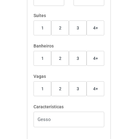
Suítes
1
2
3
4+
Banheiros
1
2
3
4+
Vagas
1
2
3
4+
Características