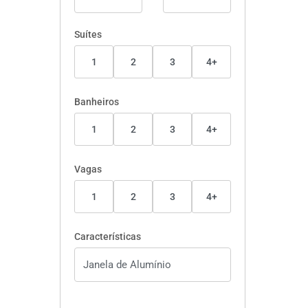
Suítes
1
2
3
4+
Banheiros
1
2
3
4+
Vagas
1
2
3
4+
Características