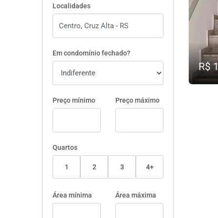
Localidades
Em condomínio fechado?
R$ 
Preço mínimo
Preço máximo
Quartos
1
2
3
4+
Área mínima
Área máxima