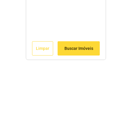
Limpar
Buscar Imóveis
Edite seu links
Início