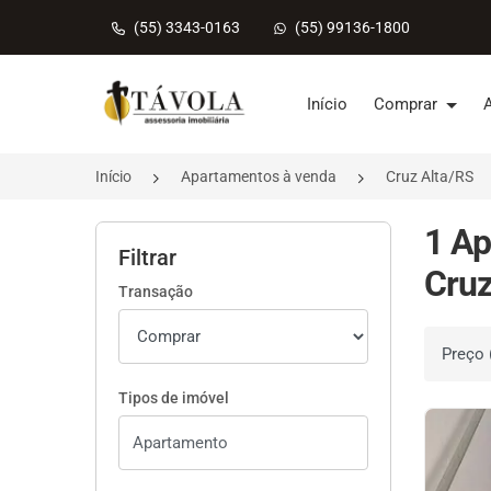
(55) 3343-0163
(55) 99136-1800
Página inicial
Início
Comprar
Início
Apartamentos à venda
Cruz Alta/RS
1 Ap
Filtrar
Cruz
Transação
Ordenar 
Tipos de imóvel