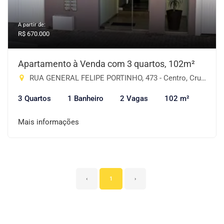
A partir de:
R$ 670.000
Apartamento à Venda com 3 quartos, 102m²
RUA GENERAL FELIPE PORTINHO, 473 - Centro, Cruz Alta-RS
3 Quartos
1 Banheiro
2 Vagas
102 m²
Mais informações
‹
1
›