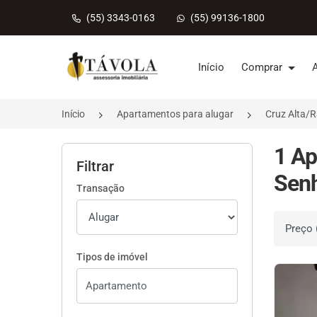
(55) 3343-0163
(55) 99136-1800
Página inicial
Início
Comprar
Início
Apartamentos para alugar
Cruz Alta/
1 Ap
Filtrar
Senh
Transação
Ordenar 
Tipos de imóvel