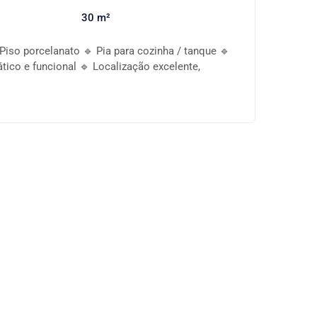
30 m²
Piso porcelanato 🔹 Pia para cozinha / tanque 🔹
ático e funcional 🔹 Localização excelente,
Bis 🔹 Água e luz individual Ideal para quem busca
mbiente moderno e bem localizado! 📞 Entre em
 visita!