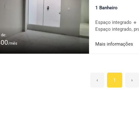
1 Banheiro
Espaço integrado 🔹 
Espaço integrado, pr
 de:
próximo ao Posto 14 
800
praticidade em um a
/mês
Mais informações
contato e agende uma
‹
1
›