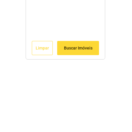
Limpar
Buscar Imóveis
Edite seu links
Início