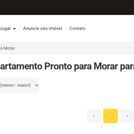
Alugar
Anuncie seu imóvel
Contato
ra Morar
artamento Pronto para Morar par
por
‹
1
›