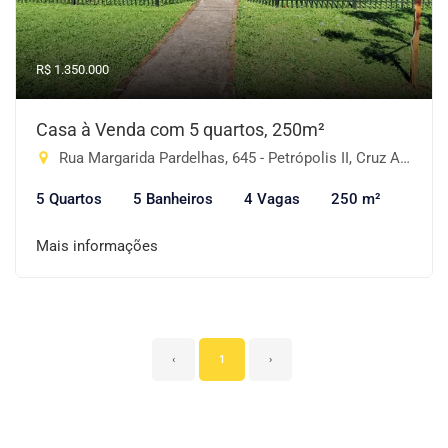
R$ 1.350.000
Casa à Venda com 5 quartos, 250m²
Rua Margarida Pardelhas, 645 - Petrópolis II, Cruz Alta-RS
5 Quartos
5 Banheiros
4 Vagas
250 m²
Mais informações
‹
1
›