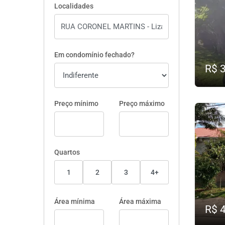
Localidades
Em condomínio fechado?
R$ 
Preço mínimo
Preço máximo
Quartos
1
2
3
4+
Área mínima
Área máxima
R$ 