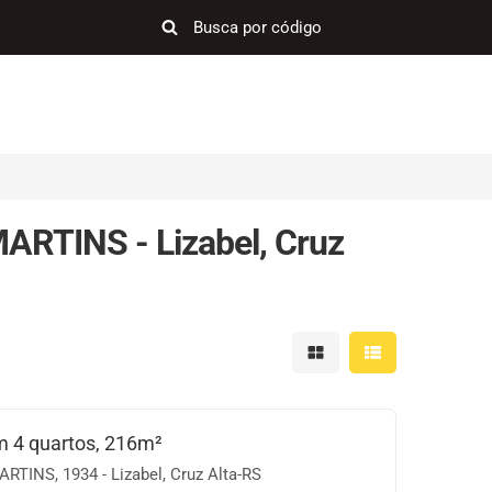
RTINS - Lizabel, Cruz
Mostrar resultados em 
Mostrar resultad
 4 quartos, 216m²
INS, 1934 - Lizabel, Cruz Alta-RS