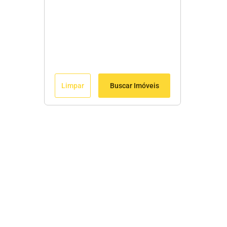
Limpar
Buscar Imóveis
Edite seu links
Início