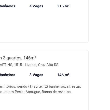
Banheiros
4 Vagas
216 m²
 3 quartos, 146m²
INS, 1515 - Lizabel, Cruz Alta-RS
Banheiros
3 Vagas
146 m²
mitórios: sendo (1) suíte; (2) banheiros; sl. estar;
 O que tem Perto: Açougue, Banca de revistas,
 Escola 1º Grau, Escola 2º Grau, Farmácia, Feiras,
ólica, Lanchonete, Lojas, Mercado, Praça/Parque,
é-escola, Sorveteria, Pet Shop, Posto de Saúde, .