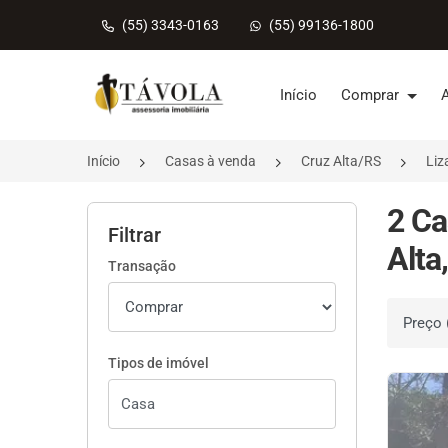
(55) 3343-0163
(55) 99136-1800
Página inicial
Início
Comprar
Início
Casas à venda
Cruz Alta/RS
Liz
2 Ca
Filtrar
Alta
Transação
Ordenar 
Tipos de imóvel