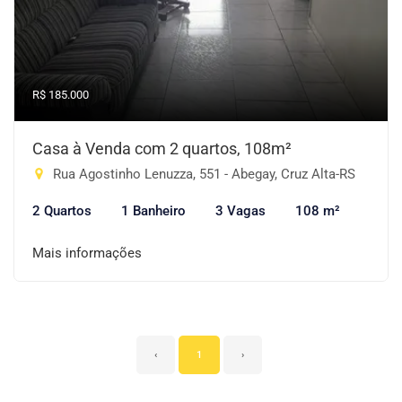
R$ 185.000
Casa à Venda com 2 quartos, 108m²
Rua Agostinho Lenuzza, 551 - Abegay, Cruz Alta-RS
2 Quartos
1 Banheiro
3 Vagas
108 m²
Mais informações
‹
1
›