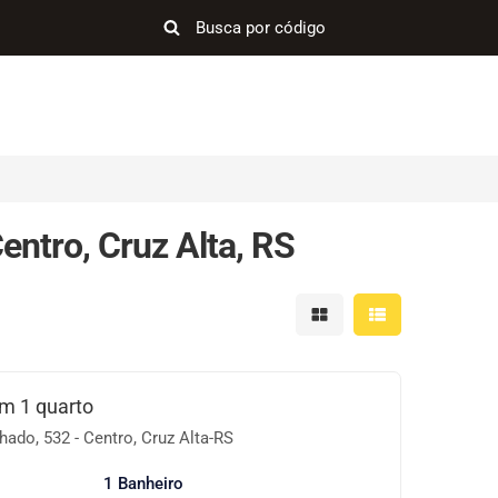
ntro, Cruz Alta, RS
Mostrar resultados em 
Mostrar resultad
om 1 quarto
ado, 532 - Centro, Cruz Alta-RS
1 Banheiro