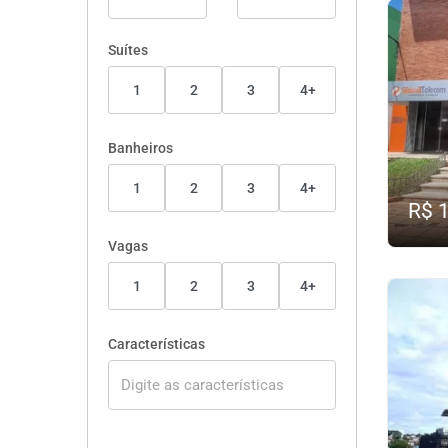
Suítes
1
2
3
4+
Banheiros
1
2
3
4+
R$ 
Vagas
1
2
3
4+
Características