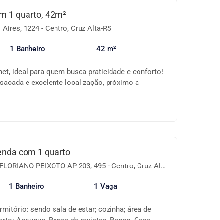
💼 Perfeito para quem busca comodidade no dia a
om 1 quarto, 42m²
lização! 📲 Entre em contato para mais
Aires, 1224 - Centro, Cruz Alta-RS
 sua visita! Seu novo endereço pode ser aqui!
1 Banheiro
42 m²
net, ideal para quem busca praticidade e conforto!
sacada e excelente localização, próximo a
e tudo o que você precisa no dia a dia. ✨
 funcional e bem distribuído Sacada arejada com
al Local seguro e de fácil acesso Ideal para morar
 custo-benefício! Agende uma visita e conheça
portunidade. 📞 Entre em contato para mais
enda com 1 quarto
IANO PEIXOTO AP 203, 495 - Centro, Cruz Alta-RS
1 Banheiro
1 Vaga
mitório: sendo sala de estar; cozinha; área de