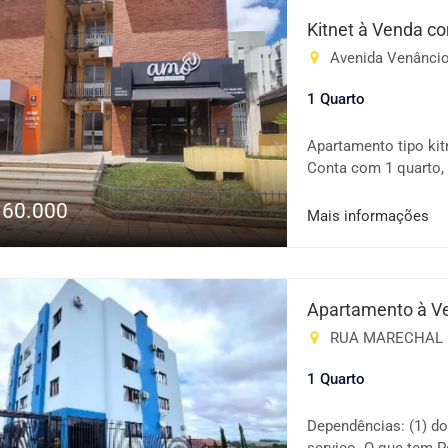
comércio em geral. 
Kitnet à Venda c
dia e excelente loca
Avenida Venâncio 
informações e agende
1 Quarto
Apartamento tipo kit
Conta com 1 quarto, 
comércios, serviços 
160.000
Destaques: Ambiente
Mais informações
boa iluminação natur
ou investir 💰 Ótimo
pessoalmente esta o
informações!
Apartamento à V
RUA MARECHAL FLOR
1 Quarto
Dependências: (1) dor