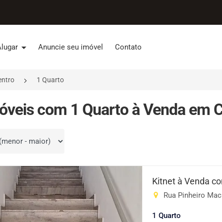
Alugar
Anuncie seu imóvel
Contato
entro
1 Quarto
óveis com 1 Quarto à Venda em Ce
por
Kitnet à Venda c
Rua Pinheiro Mach
1 Quarto