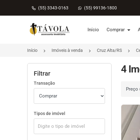
(55) 3343-0163
(55) 99136-1800
Página inicial
Início
Comprar
Início
Imóveis à venda
Cruz Alta/RS
C
4 Im
Filtrar
Transação
Ordenar 
Tipos de imóvel