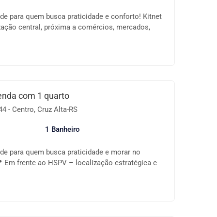
de para quem busca praticidade e conforto! Kitnet
zação central, próxima a comércios, mercados,
e você precisa no dia a dia. 💠 Características:
 funcional Móveis Cozinha - armário, pia, tanque.
arte baixo cama box. Sala - sofá e estante/rack.
o Excelente iluminação natural, arejado. Ideal
 espaço prático e bem localizado! 💰 Consulte-
xas e disponibilidade. 📞 Entre em contato e
enda com 1 quarto
4 - Centro, Cruz Alta-RS
1 Banheiro
ade para quem busca praticidade e morar no
 Em frente ao HSPV – localização estratégica e
ra profissionais da saúde, estudantes ou quem
 tudo. 🔑 Características do imóvel: ✔️ 1 quarto ✔️
ugadas ✔️ Área de serviço ✔️ Ambientes bem
 ventilação e iluminação natural 📌 Região central,
ercados, farmácias, bancos, transporte e