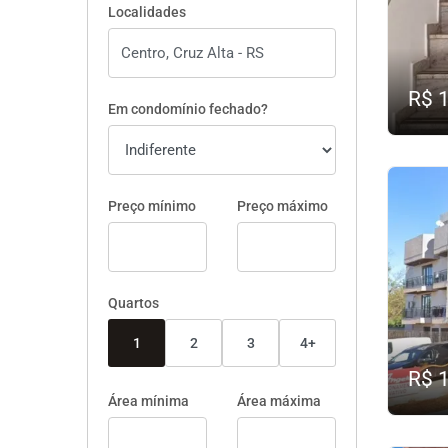
Localidades
R$ 
Em condomínio fechado?
Preço mínimo
Preço máximo
Quartos
1
2
3
4+
R$ 
Área mínima
Área máxima