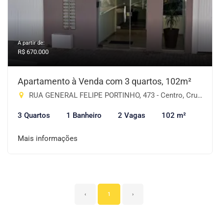
A partir de:
R$ 670.000
Apartamento à Venda com 3 quartos, 102m²
RUA GENERAL FELIPE PORTINHO, 473 - Centro, Cruz Alta-RS
3 Quartos
1 Banheiro
2 Vagas
102 m²
Mais informações
‹
1
›