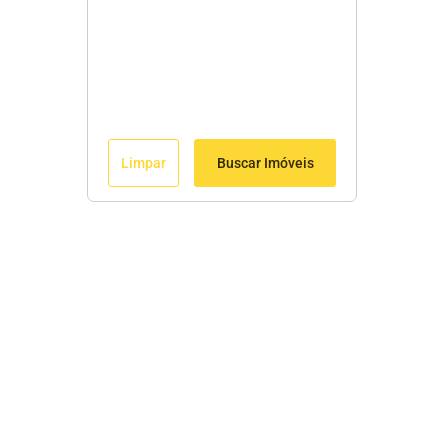
Limpar
Buscar Imóveis
Edite seu links
Início