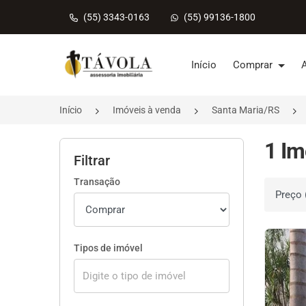
(55) 3343-0163
(55) 99136-1800
Página inicial
Início
Comprar
Início
Imóveis à venda
Santa Maria/RS
1 Im
Filtrar
Transação
Ordenar 
Tipos de imóvel