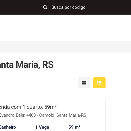
nta Maria, RS
Mostrar resultados em 
Mostrar resultad
enda com 1 quarto, 59m²
Evandro Behr, 4400 - Camobi, Santa Maria-RS
Banheiro
1 Vaga
59 m²