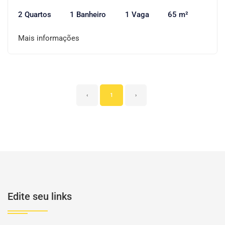
2 Quartos
1 Banheiro
1 Vaga
65 m²
Mais informações
‹
1
›
Edite seu links