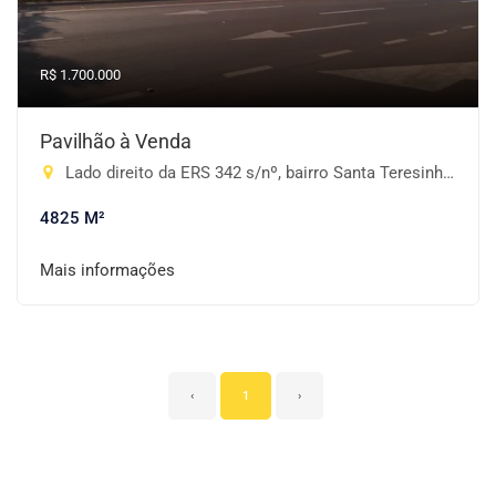
R$ 1.700.000
Pavilhão à Venda
Lado direito da ERS 342 s/nº, bairro Santa Teresinha, Cruz Alta-RS, S/N° - Santa Teresinha, Cruz Alta-RS
4825 M²
Mais informações
‹
1
›